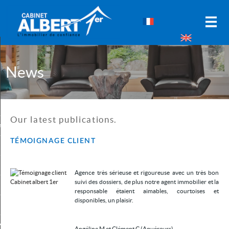
Home
Our agency
News
E-mail alert
Real Estate
Our latest publications.
mercial property
TÉMOIGNAGE CLIENT
Special investors
Sale
Agence très sérieuse et rigoureuse avec un très bon
suivi des dossiers, de plus notre agent immobilier et la
Submit your search
responsable étaient aimables, courtoises et
disponibles, un plaisir.
Estimate
y selection
0
Angéline M et Clément C (Aquéreurs)