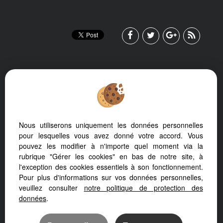
To offer you a permanent reading comfort, from your PC, tablet or
Nous utiliserons uniquement les données personnelles
smartphone, our site automatically adapts to different types of
screens
pour lesquelles vous avez donné votre accord. Vous
pouvez les modifier à n'importe quel moment via la
rubrique "Gérer les cookies" en bas de notre site, à
l'exception des cookies essentiels à son fonctionnement.
Pour plus d'informations sur vos données personnelles,
Real Estate soft
veuillez consulter
notre politique de protection des
Website creation
SEO real estate website
données
.