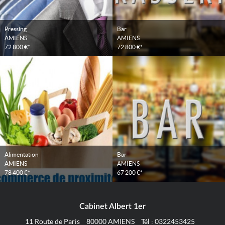
Pressing
Bar
AMIENS
AMIENS
72 800 €*
72 800 €*
Alimentation
Bar
AMIENS
AMIENS
78 400 €*
67 200 €*
Cabinet Albert 1er
11 Route de Paris
80000
AMIENS
Tél :
0322453425