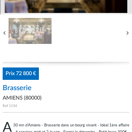
Mon compte
Prix
72 800 €
Brasserie
AMIENS (80000)
Ref
1134
A
30 mn d'Amiens - Brasserie dans un bourg vivant - Idéal 1ère affaire
- 6 services midi et 2 le soir - Fermé le dimanche - Petit loyer 300€ -