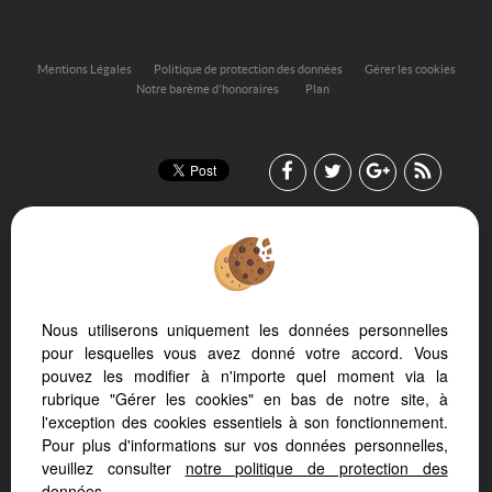
Mentions Légales
Politique de protection des données
Gérer les cookies
Notre barème d'honoraires
Plan
Nous utiliserons uniquement les données personnelles
Afin de vous offrir un confort de lecture permanent, depuis votre
pour lesquelles vous avez donné votre accord. Vous
PC, votre tablette ou votre smartphone, notre site s’adapte
pouvez les modifier à n'importe quel moment via la
automatiquement aux différents types d'écrans
rubrique "Gérer les cookies" en bas de notre site, à
l'exception des cookies essentiels à son fonctionnement.
Pour plus d'informations sur vos données personnelles,
veuillez consulter
notre politique de protection des
données
.
Logiciel de transaction