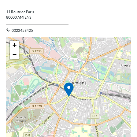
11 Route de Paris
80000
AMIENS
0322453425
+
−