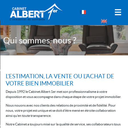
Accueil
Notre agence
Qui sommes-nous ?
Alerte-email
Immobilier
onds de commerce
L’ESTIMATION, LA VENTE OU L’ACHAT DE
Spécial investisseurs
VOTRE BIEN IMMOBILIER
Depuis 1992 le Cabinet Albert 1er met son professionnalisme à votre
Vendre
disposition et vous accompagne dans chaque étape de votre projet immobilier.
osez votre recherche
Nous nouons avec nos clients des relations de proximité et de fidélité. Pour
nous, votre projet est unique et se doit d’être mené en étroite collaboration
Estimation
ainsi qu’en toute transparence.
Notre Cabinet a toujours misé sur la qualité de service, ses collaborateurs tous
a sélection
0