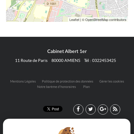
Leaflet
| © OpenStreetMap contributors
Cabinet Albert 1er
11 Route de Paris
80000
AMIENS
Tél :
0322453425
Mentions Légales
Politique de protection des données
Gérer les cookies
Notre barème d'honoraires
Plan