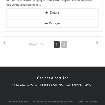
Murs d'un terrain de camping - Fonds à vendre également - Mais peuvent
etre vendus séparemment -
Détails
Partager
Page 1 / 2
1
2
Cabinet Albert 1er
11 Route de Paris
80000
AMIENS
Tél :
0322453425
Mentions Légales
Politique de protection des données
Gérer les cookies