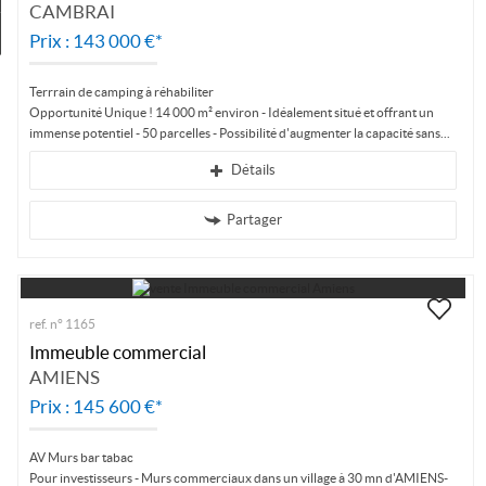
CAMBRAI
Mon compte
Prix : 143 000 €*
Terrrain de camping à réhabiliter
Opportunité Unique ! 14 000 m² environ - Idéalement situé et offrant un
immense potentiel - 50 parcelles - Possibilité d'augmenter la capacité sans...
Détails
Partager
ref. n° 1165
Immeuble commercial
AMIENS
Prix : 145 600 €*
AV Murs bar tabac
Pour investisseurs - Murs commerciaux dans un village à 30 mn d'AMIENS-