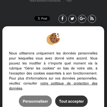
Notre barème d'honoraires
Plan
Nous utiliserons uniquement les données personnelles
Afin de vous offrir un confort de lecture permanent, depuis votre
pour lesquelles vous avez donné votre accord. Vous
PC, votre tablette ou votre smartphone, notre site s’adapte
pouvez les modifier à n'importe quel moment via la
automatiquement aux différents types d'écrans
rubrique "Gérer les cookies" en bas de notre site, à
l'exception des cookies essentiels à son fonctionnement.
Pour plus d'informations sur vos données personnelles,
veuillez consulter
notre politique de protection des
données
.
Logiciel transaction
Création site internet immobilier
Référencement immobilier
Personnaliser
Tout accepter