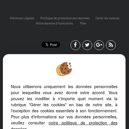
Mentions Légales
Politique de protection des données
Gérer les cookies
Notre barème d'honoraires
Plan
Nous utiliserons uniquement les données personnelles
Afin de vous offrir un confort de lecture permanent, depuis votre
pour lesquelles vous avez donné votre accord. Vous
PC, votre tablette ou votre smartphone, notre site s’adapte
pouvez les modifier à n'importe quel moment via la
automatiquement aux différents types d'écrans
rubrique "Gérer les cookies" en bas de notre site, à
l'exception des cookies essentiels à son fonctionnement.
Pour plus d'informations sur vos données personnelles,
veuillez consulter
notre politique de protection des
données
.
Logiciel de transaction