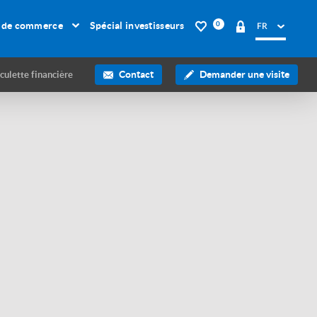
 de commerce
Spécial investisseurs
0
Contact
Demander une visite
culette financière