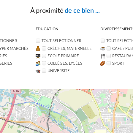
À proximité
de ce bien ...
EDUCATION
DIVERTISSEMENT
CTIONNER
TOUT SÉLECTIONNER
TOUT SÉLECT
YPER MARCHÉS
CRÈCHES, MATERNELLE
CAFÉ / PUB
RIES
ECOLE PRIMAIRE
RESTAURA
GERIES
COLLÈGES, LYCÉES
SPORT
UNIVERSITÉ