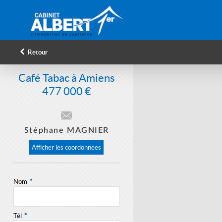
Retour
Café Tabac
à Amiens
477 000 €
Stéphane MAGNIER
Afficher les coordonnées
Nom
*
Tél
*