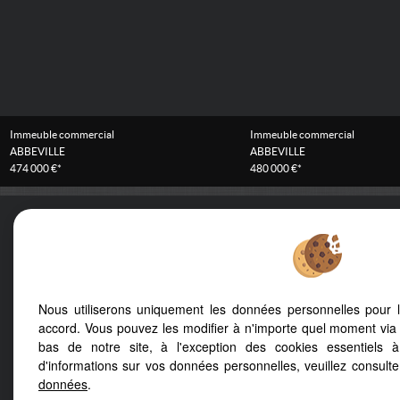
Immeuble commercial
Immeuble commercial
ABBEVILLE
ABBEVILLE
474 000 €*
480 000 €*
Cabinet Albert 1er
11 Route de Paris
80000
AMIENS
Mentions Légales
Politique de protection des données
Gérer les cookies
Nous utiliserons uniquement les données personnelles pour 
accord. Vous pouvez les modifier à n'importe quel moment via 
bas de notre site, à l'exception des cookies essentiels 
d'informations sur vos données personnelles, veuillez consult
données
.