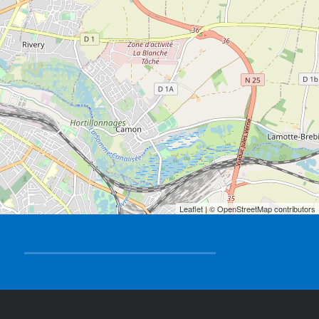
Leaflet
| © OpenStreetMap contributors