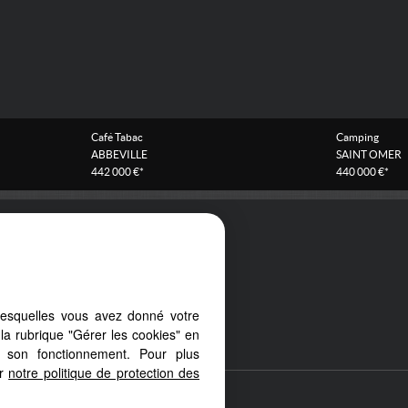
Café Tabac
Camping
ABBEVILLE
SAINT OMER
442 000 €*
440 000 €*
Tél :
0322453425
Notre barème d'honoraires
Plan
lesquelles vous avez donné votre
la rubrique "Gérer les cookies" en
à son fonctionnement. Pour plus
er
notre politique de protection des