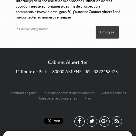
Informé(e) de la possibilité de m'opposer à l'utilisation de mes
coordonnées téléphoniques à des fins de prospection
commerciale (
www.bloctel.gouv.fr
), j'autorise Cabinet Albert 1er à
me contacter au numéro renseigné.
*
Champs obligatoires
Cabinet Albert 1er
11 Route de Paris
80000
AMIENS
Tél :
0322453425
Mentions Légales
Politique de protection des données
Gérer les cookies
Notre barème d'honoraires
Plan