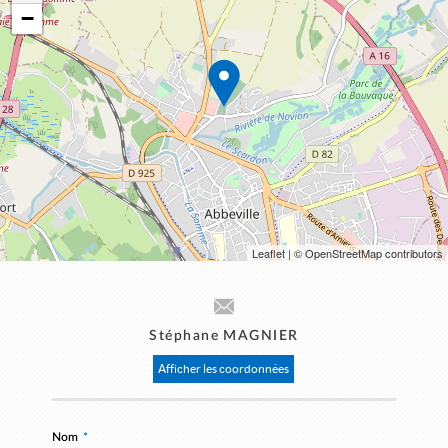
−
Leaflet
| © OpenStreetMap contributors
Stéphane MAGNIER
Afficher les coordonnées
Nom
*