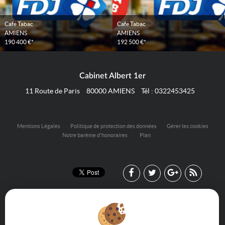
Café Tabac
Café Tabac
AMIENS
AMIENS
190 400 €*
192 500 €*
Cabinet Albert 1er
11 Route de Paris
80000
AMIENS
Tél :
0322453425
Mentions Légales
Politique de protection des données
Gérer les cookies
Notre barème d'honoraires
Plan